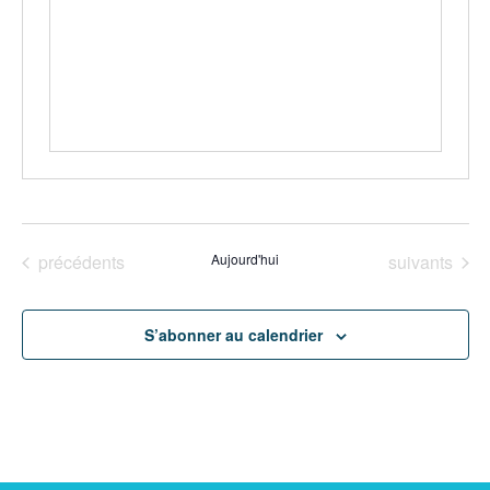
Évènements
Évènements
précédents
Aujourd'hui
suivants
S’abonner au calendrier